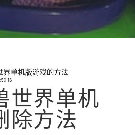
世界单机版游戏的方法
:50:16
兽世界单机
删除方法