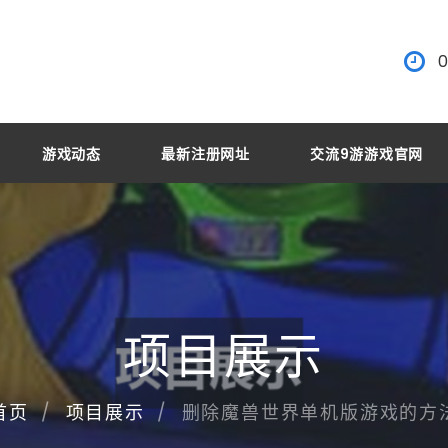
0
游戏动态
最新注册网址
交流9游游戏官网
项目展示
删除魔兽世界单机版游戏的方
首页
项目展示