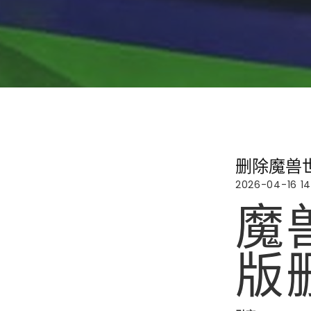
删除魔兽
2026-04-16 14
魔
版