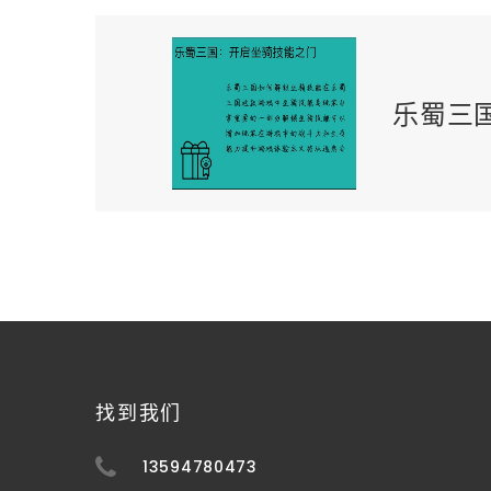
乐蜀三
找到我们
13594780473