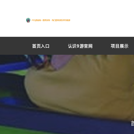
首页入口
认识9游官网
项目展示