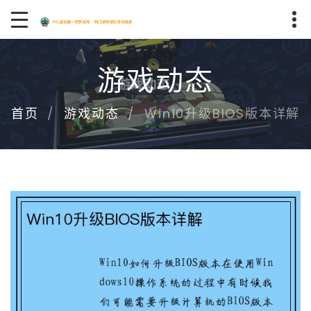
游戏动态
Win10升级BIOS版本详解
首页
游戏动态