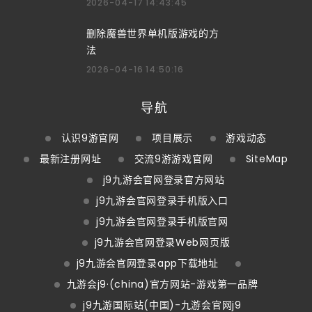
2026-04-17 14:43:45
删除魔兽世界单机版游戏的方
法
2026-04-16 14:50:16
导航
认识9游官网
项目展示
游戏动态
最新注册网址
交流9游游戏官网
SiteMap
j9九游会官网登录官方网站
j9九游会官网登录手机版入口
j9九游会官网登录手机版官网
j9九游会官网登录Web网页版
j9九游会官网登录app下载地址
九游会j9·(china)官方网站-游戏第一品牌
j9九游国际站(中国)-九游会官网j9