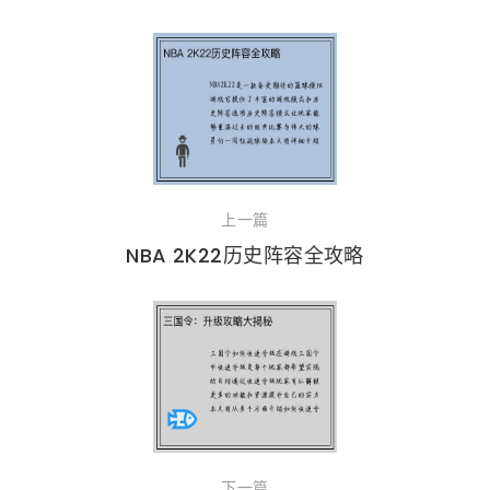
上一篇
NBA 2K22历史阵容全攻略
下一篇